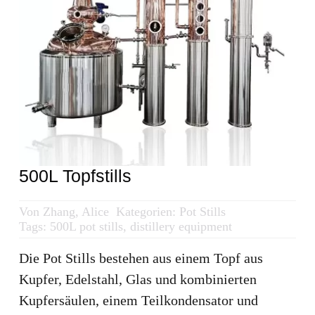
Angebot einholen
Suche
nach:
Deutsch
500L Topfstills
Von
Zhang, Alice
Kategorien:
Pot Stills
Tags:
500L pot stills
,
distillery equipment
Die Pot Stills bestehen aus einem Topf aus
Kupfer, Edelstahl, Glas und kombinierten
Kupfersäulen, einem Teilkondensator und