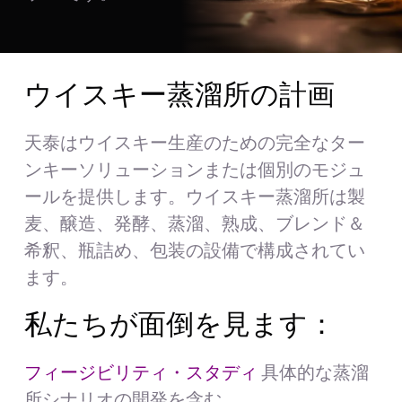
お見積もり
検
ウイスキー蒸溜所の計画
索
す
る：
天泰はウイスキー生産のための完全なター
日本語
ンキーソリューションまたは個別のモジュ
ールを提供します。ウイスキー蒸溜所は製
麦、醸造、発酵、蒸溜、熟成、ブレンド＆
希釈、瓶詰め、包装の設備で構成されてい
ます。
私たちが面倒を見ます：
フィージビリティ・スタディ
具体的な蒸溜
所シナリオの開発を含む