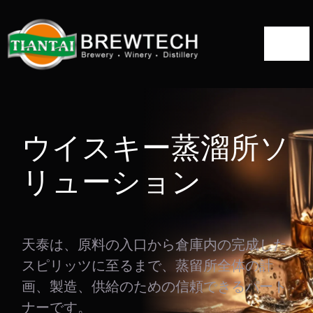
コ
ン
ト
テ
ン
グ
ツ
ホーム
ル・
へ
ナ
について
ス
ウイスキー蒸溜所ソ
ビ
キ
ゲ
蒸留所ソリューション
リューション
ッ
ー
プ
蒸留装置
シ
ョ
天泰は、原料の入口から倉庫内の完成した
プロジェクト
ン
スピリッツに至るまで、蒸留所全体の計
画、製造、供給のための信頼できるパート
ブログ
ナーです。