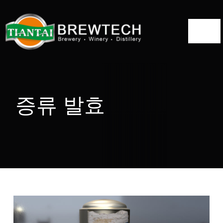
跳
到
切
内
容
换
홈
导
航
정보
증류 발효
증류소 솔루션
증류 장비
프로젝트
블로그