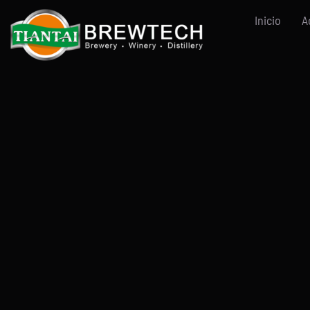
Ir
Inicio
A
al
contenido