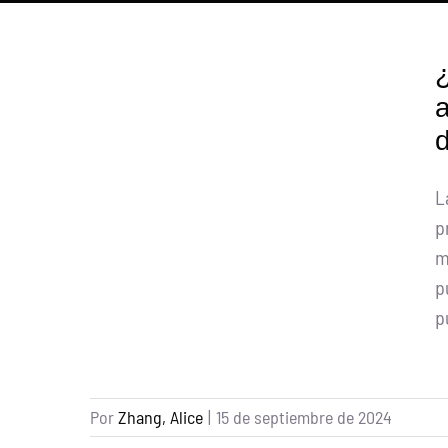
¿
a
d
L
p
m
p
p
Por
Zhang, Alice
|
15 de septiembre de 2024