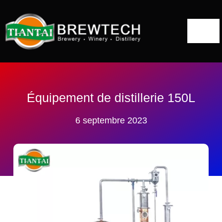
Skip
to
Togg
content
Navi
Accueil
A propos de
Équipement de distillerie 150L
6 septembre 2023
Solutions pour les distilleries
Alambic
Projets
Blog