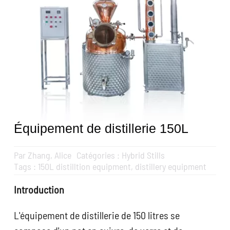
Obtenir un devis
Recherche
de
:
Français
Équipement de distillerie 150L
Par
Zhang, Alice
Catégories :
Hybrid Stills
Tags :
150L distilltion equipment
,
distillery equipment
Introduction
L'équipement de distillerie de 150 litres se