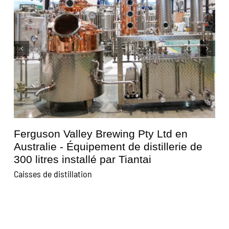
Brasserie Kunisawa au Japon - Tiantai a
installé un équipement de distillerie de
600 litres
Caisses de distillation
C