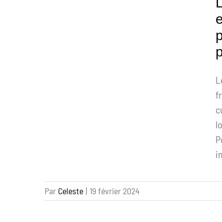
L
p
L
f
c
l
P
i
Par
Celeste
|
19 février 2024