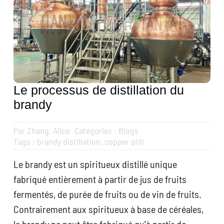
Obtenir un devis
Recherche
de
:
Français
Le processus de distillation du
brandy
Par
Zhang, Alice
Catégories :
Blogs
Tags :
brandy distillation
,
copper still
Le brandy est un spiritueux distillé unique
fabriqué entièrement à partir de jus de fruits
fermentés, de purée de fruits ou de vin de fruits.
Contrairement aux spiritueux à base de céréales,