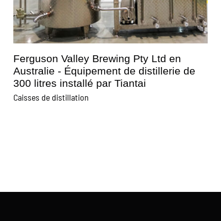
Brasserie Kunisawa au Japon - Tiantai a
installé un équipement de distillerie de
600 litres
Caisses de distillation
C