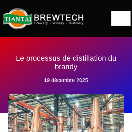
Skip
to
Togg
content
Navi
Accueil
A propos de
Le processus de distillation du
brandy
Solutions pour les distilleries
19 décembre 2025
Alambic
Projets
Blog