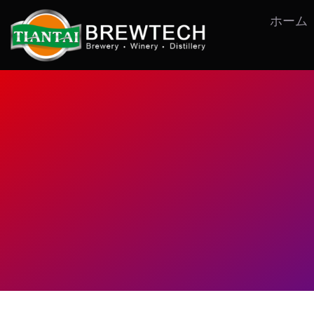
コ
ホーム
ン
テ
ン
ツ
へ
ス
キ
ッ
プ