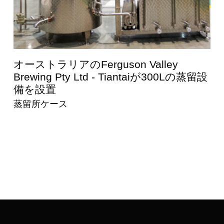
國澤酒造株式会社 - 600Lの蒸留設備を天
設
台宗が設置
蒸留所ケース