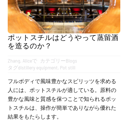
お見積もり
検
索
ポットスチルはどうやって蒸留酒
す
る：
を造るのか？
日本語
Zhang, Alice
で
カテゴリー
Blogs
タグ
distillery equipment
,
Pot still
フルボディで風味豊かなスピリッツを求める
人には、ポットスチルが適している。原料の
豊かな風味と質感を保つことで知られるポッ
トスチルは、操作が簡単でありながら優れた
結果をもたらします。