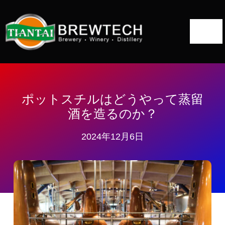
コ
ン
ト
テ
ン
グ
ツ
ホーム
ル・
へ
ナ
について
ス
ポットスチルはどうやって蒸留
ビ
キ
酒を造るのか？
ゲ
蒸留所ソリューション
ッ
ー
2024年12月6日
プ
蒸留装置
シ
ョ
プロジェクト
ン
ブログ