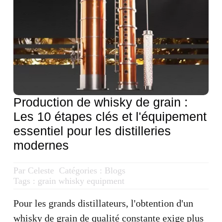
Obtenir un devis
Recherche
de
:
Français
Production de whisky de grain :
Les 10 étapes clés et l'équipement
essentiel pour les distilleries
modernes
Par
Celeste
Catégories :
Blogs
Tags :
grain whisky equipment
Pour les grands distillateurs, l'obtention d'un
whisky de grain de qualité constante exige plus