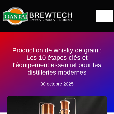
Skip
to
Togg
content
Navi
Accueil
A propos de
Production de whisky de grain :
Les 10 étapes clés et
Solutions pour les distilleries
l'équipement essentiel pour les
distilleries modernes
Alambic
30 octobre 2025
Projets
Blog