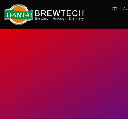
コ
ホーム
ン
テ
ン
ツ
へ
ス
キ
ッ
プ