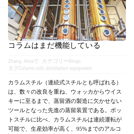
お見積もり
検
索
す
コラムはまだ機能している
る：
日本語
Zhang, Alice
で
カテゴリー
Blogs
タグ
Column still
,
distillation equipment
カラムスチル（連続式スチルとも呼ばれる）
は、数々の改良を重ね、ウォッカからウイス
キーに至るまで、蒸留酒の製造に欠かせない
ツールとなった先進の蒸留装置である。ポッ
トスチルに比べ、カラムスチルは連続運転が
可能で、生産効率が高く、95%までのアルコ