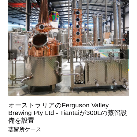
國澤酒造株式会社 - 600Lの蒸留設備を天
設
台宗が設置
蒸留所ケース