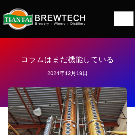
コ
ン
ト
テ
ン
グ
ツ
ホーム
ル・
へ
ナ
について
ス
コラムはまだ機能している
ビ
キ
ゲ
2024年12月19日
蒸留所ソリューション
ッ
ー
プ
蒸留装置
シ
ョ
プロジェクト
ン
ブログ