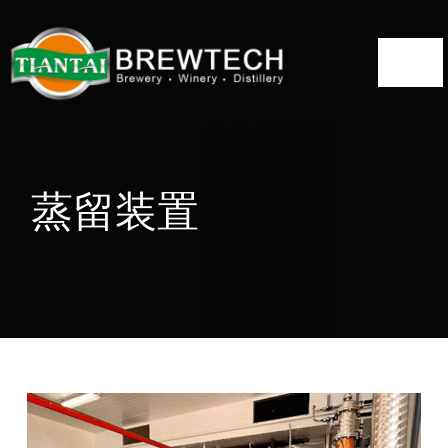
コ
ン
ト
テ
ン
グ
ツ
ホーム
ル・
へ
ナ
について
ス
蒸留装置
ビ
キ
ゲ
蒸留所ソリューション
ッ
ー
プ
蒸留装置
シ
ョ
プロジェクト
ン
ブログ