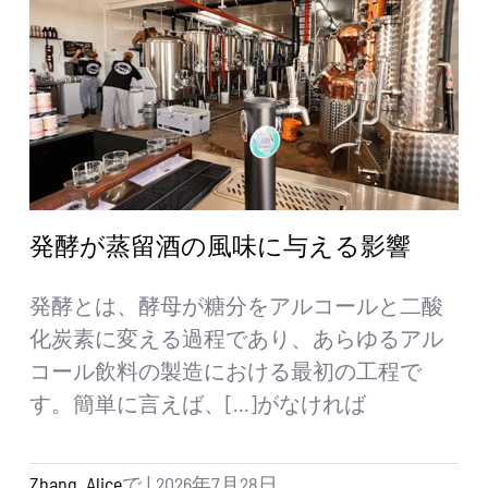
お見積もり
検
索
す
る：
日本語
発酵が蒸留酒の風味に与える影響
発酵とは、酵母が糖分をアルコールと二酸
化炭素に変える過程であり、あらゆるアル
コール飲料の製造における最初の工程で
す。簡単に言えば、[...]がなければ
Zhang, Alice
で
|
2026年7月28日