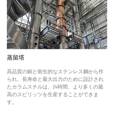
お見積もり
検
索
す
る：
日本語
蒸留塔
高品質の銅と衛生的なステンレス鋼から作
られ、長寿命と最大出力のために設計され
たカラムスチルは、24時間、より多くの最
高のスピリッツを生産することができま
す。