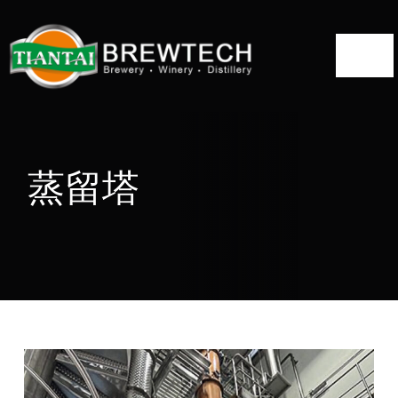
コ
ン
ト
テ
ン
グ
ツ
ホーム
ル・
へ
ナ
について
ス
蒸留塔
ビ
キ
ゲ
蒸留所ソリューション
ッ
ー
プ
蒸留装置
シ
ョ
プロジェクト
ン
ブログ