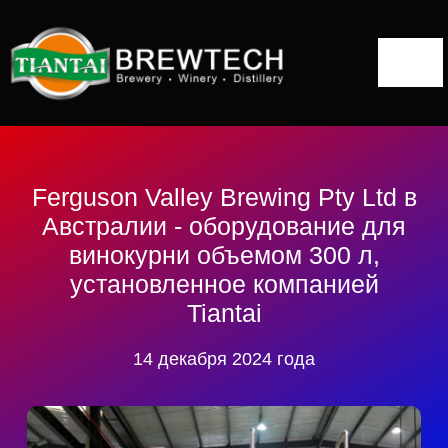
Перейти
к
Togg
содержанию
Navi
Главная
О сайте
Ferguson Valley Brewing Pty Ltd в
Австралии - оборудование для
Решения для винокурен
винокурни объемом 300 л,
установленное компанией
Дистилляционное оборудование
Tiantai
Проекты
14 декабря 2024 года
Блог