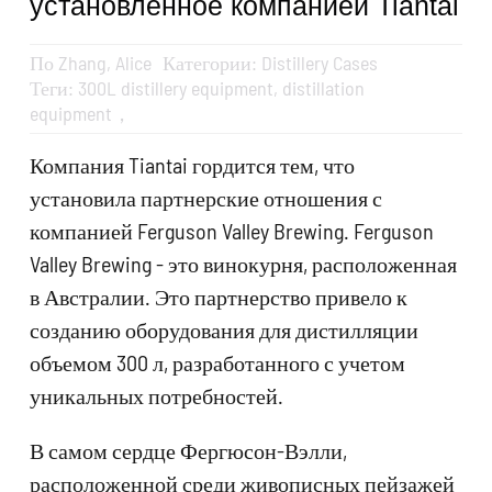
установленное компанией Tiantai
По
Zhang, Alice
Категории:
Distillery Cases
Теги:
300L distillery equipment
,
distillation
equipment，
Компания Tiantai гордится тем, что
установила партнерские отношения с
компанией Ferguson Valley Brewing. Ferguson
Valley Brewing - это винокурня, расположенная
в Австралии. Это партнерство привело к
созданию оборудования для дистилляции
объемом 300 л, разработанного с учетом
уникальных потребностей.
В самом сердце Фергюсон-Вэлли,
расположенной среди живописных пейзажей