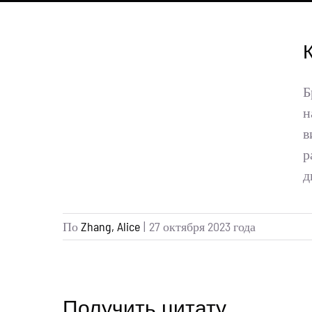
Б
н
в
р
д
По
Zhang, Alice
|
27 октября 2023 года
Получить цитату